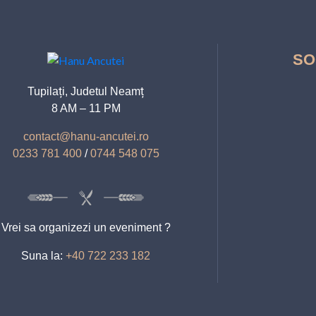
SO
Tupilați, Judetul Neamț
8 AM – 11 PM
contact@hanu-ancutei.ro
0233 781 400
/
0744 548 075
Vrei sa organizezi un eveniment ?
Suna la:
+40 722 233 182