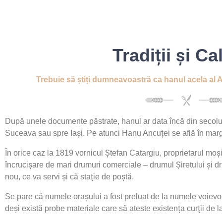
Tradiții și Ca
Trebuie să știți dumneavoastră ca hanul acela al A
După unele documente păstrate, hanul ar data încă din secolul a
Suceava sau spre Iași. Pe atunci Hanu Ancuței se află în margi
În orice caz la 1819 vornicul Ștefan Catargiu, proprietarul moși
încrucișare de mari drumuri comerciale – drumul Șiretului și 
nou, ce va servi și că stație de poștă.
Se pare că numele orașului a fost preluat de la numele voievod
deși există probe materiale care să ateste existența curții de