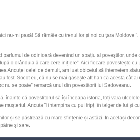
ici nu-mi pasă! Să rămâie cu trenul lor și noi cu țara Moldovei”.
parfumul de odinioară devenind un spațiu al poveștilor, unde o
pă o orânduială care cere inițiere”. Aici fiecare povestește cu 
ea Ancuței celei de demult, am luat obiceiul să întemeiem sfaturi
u fost. Socot eu, că nu se mai găsește alt han că acesta cât a
 loc nu se poate” remarcă unul din povestitorii lui Sadoveanu.
înainte că povestitorul să își înceapă istoria, toți vară ulcelele î
 mușteriul, Ancuta îl intampina cu pui fripți în talger de lut și c
lor și se păstrează cu mare sfințenie și astăzi. În același decor
pâine și sare.