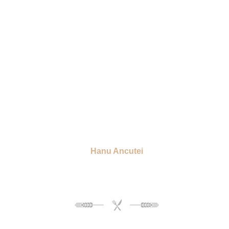
Hanu Ancutei
Traditie culinara
Alături de prospețimea și frumusețea ținutului moldovenesc