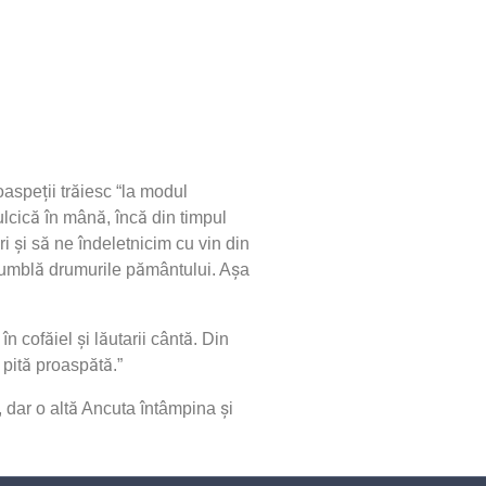
aspeții trăiesc “la modul
ulcică în mână, încă din timpul
 și să ne îndeletnicim cu vin din
i umblă drumurile pământului. Așa
n cofăiel și lăutarii cântă. Din
u pită proaspătă.”
, dar o altă Ancuta întâmpina și