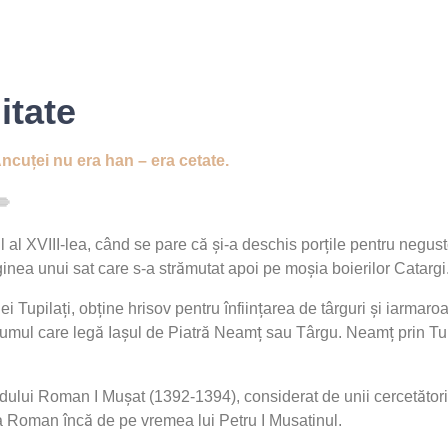
litate
ncuței nu era han – era cetate.
l XVIII-lea, când se pare că și-a deschis porțile pentru negusto
nea unui sat care s-a strămutat apoi pe moșia boierilor Catargi
ei Tupilați, obține hrisov pentru înființarea de târguri și iarmar
drumul care legă Iașul de Piatră Neamț sau Târgu. Neamț prin Tup
ului Roman I Mușat (1392-1394), considerat de unii cercetători 
 la Roman încă de pe vremea lui Petru I Musatinul.