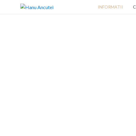
INFORMATII
C
Hanu Ancutei
HOME
TRADITII SI CALITATE