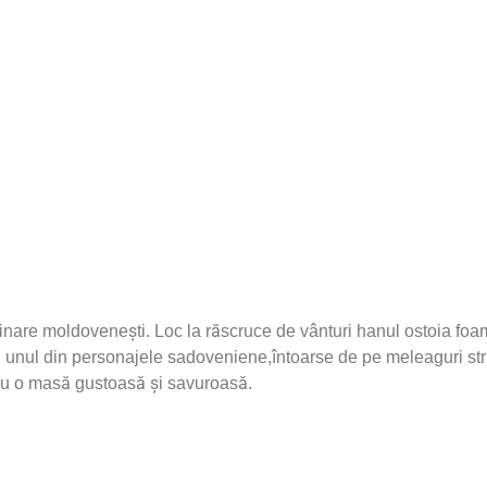
inare moldovenești. Loc la răscruce de vânturi hanul ostoia foa
nă unul din personajele sadoveniene,întoarse de pe meleaguri str
u o masă gustoasă și savuroasă.