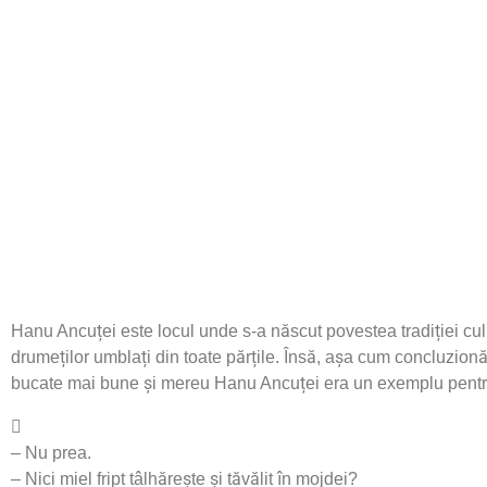
preparatele tradiționale și servirea impecabilă completează
experiență evenimentului dumneavoastră, devenind unic și
de neuitat. Vă așteptăm cu drag!
Hanu Ancuței este locul unde s-a născut povestea tradiției cul
drumeților umblați din toate părțile. Însă, așa cum concluzio
bucate mai bune și mereu Hanu Ancuței era un exemplu pentr
– Nu prea.
– Nici miel fript tâlhărește și tăvălit în mojdei?