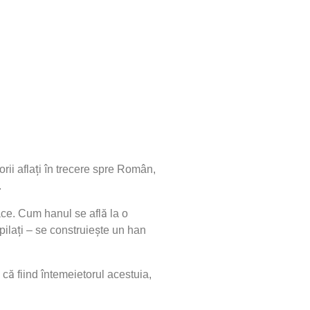
rii aflați în trecere spre Român,
.
oace. Cum hanul se află la o
ilați – se construiește un han
că fiind întemeietorul acestuia,