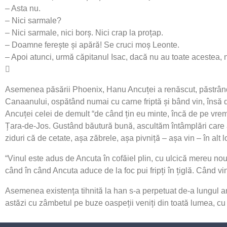
– Asta nu.
– Nici sarmale?
– Nici sarmale, nici borș. Nici crap la proțap.
– Doamne ferește și apără! Se cruci moș Leonte.
– Apoi atunci, urmă căpitanul Isac, dacă nu au toate acestea, n
Asemenea păsării Phoenix, Hanu Ancuței a renăscut, păstrând 
Canaanului, ospătând numai cu carne friptă și bând vin, însă du
Ancuței celei de demult “de când țin eu minte, încă de pe vrem
Țara-de-Jos. Gustând băutură bună, ascultăm întâmplări care a
ziduri că de cetate, așa zăbrele, așa pivniță – așa vin – în alt
“Vinul este adus de Ancuta în cofăiel plin, cu ulcică mereu nouă, 
când în când Ancuta aduce de la foc pui fripți în țiglă. Când vine
Asemenea existența tihnită la han s-a perpetuat de-a lungul ani
astăzi cu zâmbetul pe buze oaspeții veniți din toată lumea, cu 